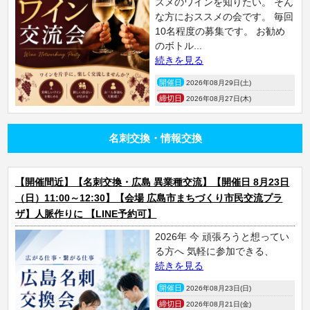
スメのワインを知りたい。 そん
な方におススメの会です。 毎回
10名程度の募集です。 お勧め
のボトル...
続きを見る
開催日
2026年08月29日(土)
締切日
2026年08月27日(木)
名刺交換・情報交換
【開催間近】【名刺交換・広島 異業種交流】【開催日 8月23日
（日）11:00～12:30】【会場 広島市まちづくり市民交流プラ
ザ】人脈作りに 【LINE予約可】
2026年 今 頑張ろうと想ってい
る方へ 気軽に参加できる、
続きを見る
開催日
2026年08月23日(日)
締切日
2026年08月21日(金)