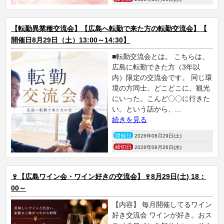
【転勤異業種交流会】【広島へ転勤で来た方の転勤交流会】【
開催日8月29日（土）13:00～14:30】
■転勤交流会とは。 こちらは、
広島に転勤できた方（3年以
内）限定の交流会です。 同じ環
境の方同士。どこどこに、観光
にいった。こんど〇〇に行きた
い。という話から、...
続きを見る
開催日
2026年08月29日(土)
締切日
2026年08月26日(水)
🍷【広島ワイン会・ワイン好きの交流会】🍷8月29日(土) 18：
00～
【内容】 毎月開催してるワイン
好き交流会 ワインが好き。おス