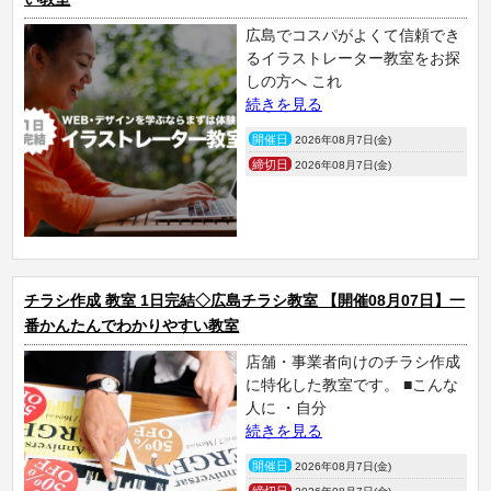
広島でコスパがよくて信頼でき
るイラストレーター教室をお探
しの方へ これ
続きを見る
開催日
2026年08月7日(金)
締切日
2026年08月7日(金)
チラシ作成 教室 1日完結◇広島チラシ教室 【開催08月07日】一
番かんたんでわかりやすい教室
店舗・事業者向けのチラシ作成
に特化した教室です。 ■こんな
人に ・自分
続きを見る
開催日
2026年08月7日(金)