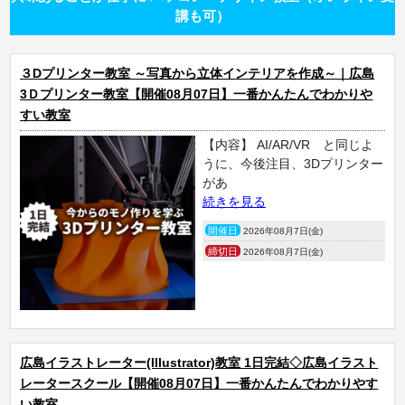
講も可）
３Dプリンター教室 ～写真から立体インテリアを作成～｜広島
3Ｄプリンター教室【開催08月07日】一番かんたんでわかりや
すい教室
【内容】 AI/AR/VR と同じよ
うに、今後注目、3Dプリンター
があ
続きを見る
開催日
2026年08月7日(金)
締切日
2026年08月7日(金)
広島イラストレーター(Illustrator)教室 1日完結◇広島イラスト
レータースクール【開催08月07日】一番かんたんでわかりやす
い教室