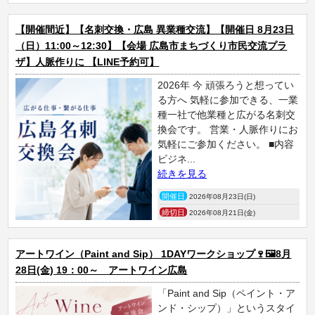
【開催間近】【名刺交換・広島 異業種交流】【開催日 8月23日
（日）11:00～12:30】【会場 広島市まちづくり市民交流プラ
ザ】人脈作りに 【LINE予約可】
2026年 今 頑張ろうと想ってい
る方へ 気軽に参加できる、一業
種一社で他業種と広がる名刺交
換会です。 営業・人脈作りにお
気軽にご参加ください。 ■内容
ビジネ...
続きを見る
開催日
2026年08月23日(日)
締切日
2026年08月21日(金)
アートワイン（Paint and Sip） 1DAYワークショップ🍷🖼️8月
28日(金) 19：00～ アートワイン広島
「Paint and Sip（ペイント・ア
ンド・シップ）」というスタイ