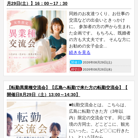
月29日(土）】16：00～17：30
同姓のお友達つくり、お仕事の
交流などの出会いときっかけ
に。 参加者の方の声から生まれ
た企画です。 もちろん、既婚者
の方も大丈夫です。 そんな方に
お勧めの女子会企...
続きを見る
開催日
2026年08月29日(土)
締切日
2026年08月26日(水)
【転勤異業種交流会】【広島へ転勤で来た方の転勤交流会】【
開催日8月29日（土）13:00～14:30】
■転勤交流会とは。 こちらは、
広島に転勤できた方（3年以
内）限定の交流会です。 同じ環
境の方同士。どこどこに、観光
にいった。こんど〇〇に行きた
い。という話から、...