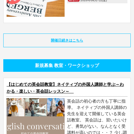
締切日
2026年08月7日(金)
開催日続きはこちら
新規募集 教室・ワークショップ
【はじめての英会話教室】ネイティブの外国人講師と学ぶ～わ
かる・楽しい・英会話レッスン～
英会話の初心者の方も丁寧に指
導。 ネイティブの外国人講師の
先生を迎えて開催している英会
話教室。 英会話は、習いたいけ
ど、勇気がない。なんとなく受
講料が高いのでは・・？ 少し調