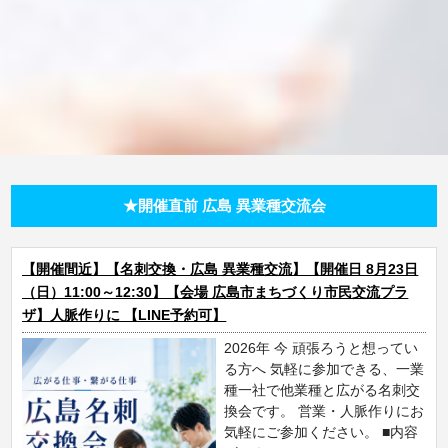
★開催直前 広島 異業種交流会
【開催間近】【名刺交換・広島 異業種交流】【開催日 8月23日
（日）11:00～12:30】【会場 広島市まちづくり市民交流プラ
ザ】人脈作りに 【LINE予約可】
2026年 今 頑張ろうと想ってい
る方へ 気軽に参加できる、一業
種一社で他業種と広がる名刺交
換会です。 営業・人脈作りにお
気軽にご参加ください。 ■内容