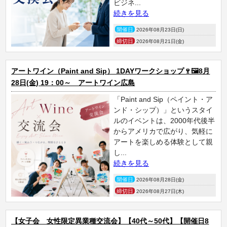
ビジネ...
続きを見る
開催日
2026年08月23日(日)
締切日
2026年08月21日(金)
アートワイン（Paint and Sip） 1DAYワークショップ🍷🖼️8月
28日(金) 19：00～ アートワイン広島
「Paint and Sip（ペイント・ア
ンド・シップ）」というスタイ
ルのイベントは、2000年代後半
からアメリカで広がり、気軽に
アートを楽しめる体験として親
し...
続きを見る
開催日
2026年08月28日(金)
締切日
2026年08月27日(木)
【女子会 女性限定異業種交流会】【40代～50代】【開催日8