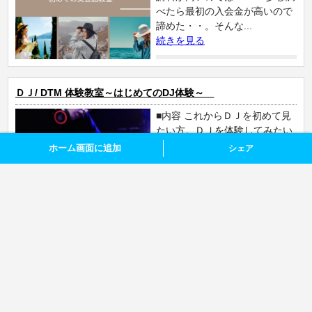
べたら最初の入会金が高いので
諦めた・・。そんな...
続きを見る
ＤＪ/ DTM 体験教室～はじめてのDJ体験～
■内容 これからＤＪを初めて見
たい方。ＤＪを体験してみたい
方まで。初心者中心のＤＪ教室
ホーム画面に追加
シェア
です。 DJコントローラーを使
い楽曲の一部繰り返しやスキッ
プなど、楽曲の展開を直感的に
組み替えることができ、本格的
なDJパフォーマンス...
続きを見る
インスタ活用～ショップ機能（ShopNow）教室 1日完結◇広島
インスタセミナー