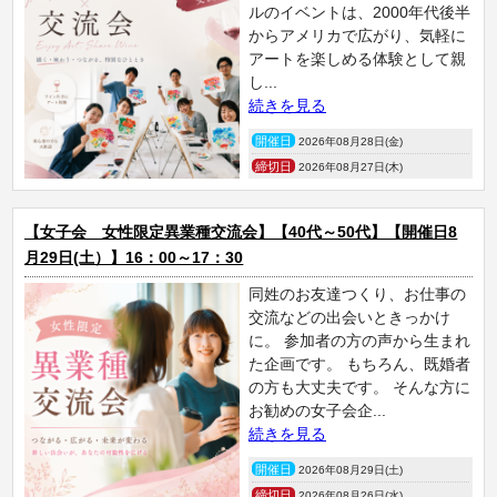
ルのイベントは、2000年代後半
からアメリカで広がり、気軽に
アートを楽しめる体験として親
し...
続きを見る
開催日
2026年08月28日(金)
締切日
2026年08月27日(木)
【女子会 女性限定異業種交流会】【40代～50代】【開催日8
月29日(土）】16：00～17：30
同姓のお友達つくり、お仕事の
交流などの出会いときっかけ
に。 参加者の方の声から生まれ
た企画です。 もちろん、既婚者
の方も大丈夫です。 そんな方に
お勧めの女子会企...
続きを見る
開催日
2026年08月29日(土)
締切日
2026年08月26日(水)