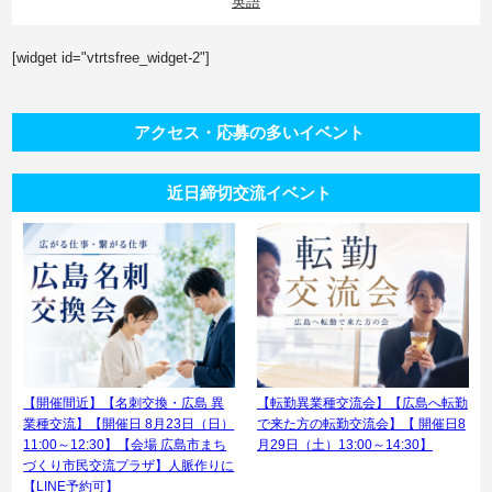
英語
[widget id="vtrtsfree_widget-2"]
アクセス・応募の多いイベント
近日締切交流イベント
【開催間近】【名刺交換・広島 異
【転勤異業種交流会】【広島へ転勤
業種交流】【開催日 8月23日（日）
で来た方の転勤交流会】【 開催日8
11:00～12:30】【会場 広島市まち
月29日（土）13:00～14:30】
づくり市民交流プラザ】人脈作りに
【LINE予約可】