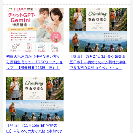
初級 AI活用講座（便利な使い方か
【登山】【9月27日(日) 鈴ケ嶺登山
ら動画生成まで） 1DAYワークショ
五日市】～初めての方が気軽に参加
ップ 【開催日 9月13日（日）】
できる初心者登山イベント～♫
【登山】【11月15日(日) 宮島弥
山】～初めての方が気軽に参加でき