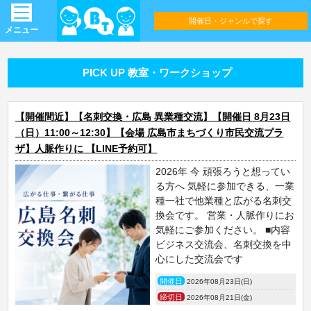
開催日・ジャンルで探す
メニュー
PICK UP 教室・ワークショップ
【開催間近】【名刺交換・広島 異業種交流】【開催日 8月23日
（日）11:00～12:30】【会場 広島市まちづくり市民交流プラ
ザ】人脈作りに 【LINE予約可】
2026年 今 頑張ろうと想ってい
る方へ 気軽に参加できる、一業
種一社で他業種と広がる名刺交
換会です。 営業・人脈作りにお
気軽にご参加ください。 ■内容
ビジネス交流会、名刺交換を中
心にした交流会です
開催日
2026年08月23日(日)
締切日
2026年08月21日(金)