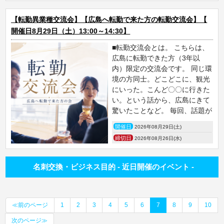
【転勤異業種交流会】【広島へ転勤で来た方の転勤交流会】【
開催日8月29日（土）13:00～14:30】
■転勤交流会とは。 こちらは、
広島に転勤できた方（3年以
内）限定の交流会です。 同じ環
境の方同士。どこどこに、観光
にいった。こんど〇〇に行きた
い。という話から、広島にきて
驚いたことなど。 毎回、話題が
開催日
2026年08月29日(土)
締切日
2026年08月26日(水)
名刺交換・ビジネス目的 - 近日開催のイベント -
≪前のページ
1
2
3
4
5
6
7
8
9
10
次のページ≫