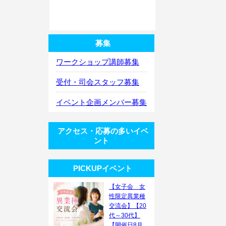
募集
ワークショップ講師募集
受付・司会スタッフ募集
イベント企画メンバー募集
アクセス・応募の多いイベ
ント
PICKUPイベント
【女子会 女
性限定異業種
交流会】【20
代～30代】
【開催日8月