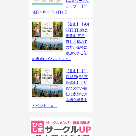
1DAYワークシ
ョップ 【開
催日 9月13日（日）】
【登山】【9月
27日(日) 鈴ケ
嶺登山 五日
市】～初めて
の方が気軽に
参加できる初
心者登山イベント～♫
【登山】【11
月15日(日) 宮
島弥山】～初
めての方が気
軽に参加でき
る初心者登山
イベント～♫