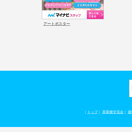
アートポスター
｜
トップ
｜
異業種交流会
｜
婚