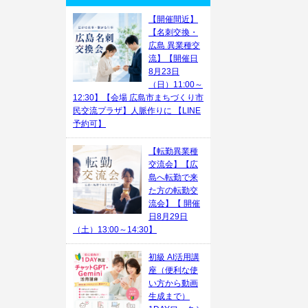
【開催間近】
【名刺交換・
広島 異業種交
流】【開催日
8月23日
（日）11:00～
12:30】【会場 広島市まちづくり市
民交流プラザ】人脈作りに 【LINE
予約可】
【転勤異業種
交流会】【広
島へ転勤で来
た方の転勤交
流会】【 開催
日8月29日
（土）13:00～14:30】
初級 AI活用講
座（便利な使
い方から動画
生成まで）