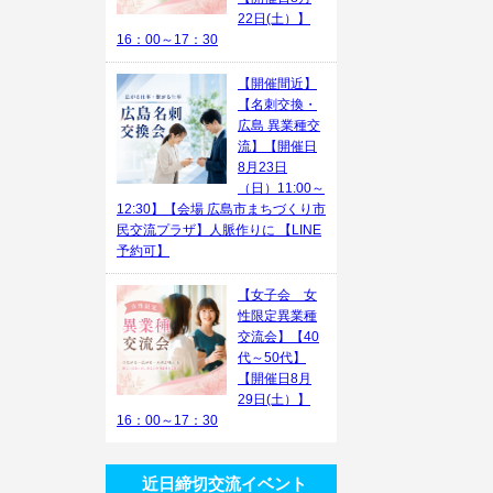
22日(土）】
16：00～17：30
【開催間近】
【名刺交換・
広島 異業種交
流】【開催日
8月23日
（日）11:00～
12:30】【会場 広島市まちづくり市
民交流プラザ】人脈作りに 【LINE
予約可】
【女子会 女
性限定異業種
交流会】【40
代～50代】
【開催日8月
29日(土）】
16：00～17：30
近日締切交流イベント