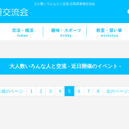
大人数いろんな人と交流 広島異業種交流会
大人数いろんな人と交流 - 近日開催のイベント -
≪前のページ
1
2
3
4
5
6
7
8
次のページ