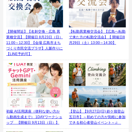
【開催間近】【名刺交換・広島 異
【転勤異業種交流会】【広島へ転勤
業種交流】【開催日 8月23日（日）
で来た方の転勤交流会】【 開催日8
11:00～12:30】【会場 広島市まち
月29日（土）13:00～14:30】
づくり市民交流プラザ】人脈作りに
【LINE予約可】
初級 AI活用講座（便利な使い方か
【登山】【9月27日(日) 鈴ケ嶺登山
ら動画生成まで） 1DAYワークショ
五日市】～初めての方が気軽に参加
ップ 【開催日 9月13日（日）】
できる初心者登山イベント～♫