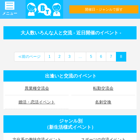
開催日・ジャンルで探す
メニュー
大人数いろんな人と交流 - 近日開催のイベント -
≪前のページ
1
2
3
…
5
6
7
8
出逢いと交流のイベント
異業種交流会
転勤交流会
婚活・恋活イベント
名刺交換
ジャンル別
（新生活様式イベント）
文化系の趣味交流イベント
スポーツの交流イベント