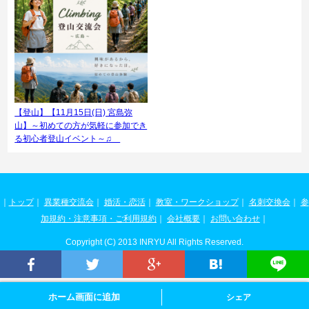
【登山】【11月15日(日) 宮島弥
山】～初めての方が気軽に参加でき
る初心者登山イベント～♫
｜
トップ
｜
異業種交流会
｜
婚活・恋活
｜
教室・ワークショップ
｜
名刺交換会
｜
参
加規約・注意事項・ご利用規約
｜
会社概要
｜
お問い合わせ
｜
Copyright (C) 2013 INRYU All Rights Reserved.
ホーム画面に追加
シェア